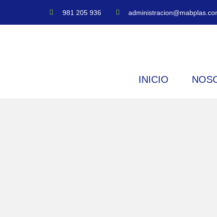
981 205 936
administracion@mabplas.co
INICIO
NOS